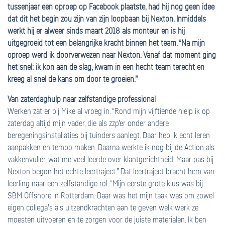
tussenjaar een oproep op Facebook plaatste, had hij nog geen idee
dat dit het begin zou zijn van zijn loopbaan bij Nexton. Inmiddels
werkt hij er alweer sinds maart 2018 als monteur en is hij
uitgegroeid tot een belangrijke kracht binnen het team. “Na mijn
oproep werd ik doorverwezen naar Nexton. Vanaf dat moment ging
het snel: ik kon aan de slag, kwam in een hecht team terecht en
kreeg al snel de kans om door te groeien.”
Van zaterdaghulp naar zelfstandige professional
Werken zat er bij Mike al vroeg in. “Rond mijn vijftiende hielp ik op
zaterdag altijd mijn vader, die als zzp’er onder andere
beregeningsinstallaties bij tuinders aanlegt. Daar heb ik echt leren
aanpakken en tempo maken. Daarna werkte ik nog bij de Action als
vakkenvuller, wat me veel leerde over klantgerichtheid. Maar pas bij
Nexton begon het echte leertraject.” Dat leertraject bracht hem van
leerling naar een zelfstandige rol. “Mijn eerste grote klus was bij
SBM Offshore in Rotterdam. Daar was het mijn taak was om zowel
eigen collega’s als uitzendkrachten aan te geven welk werk ze
moesten uitvoeren en te zorgen voor de juiste materialen. Ik ben