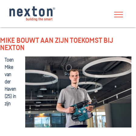
MIKE BOUWT AAN ZIJN TOEKOMST BIJ
NEXTON
Toen
Mike
van
der
Haven
(25) in
zijn