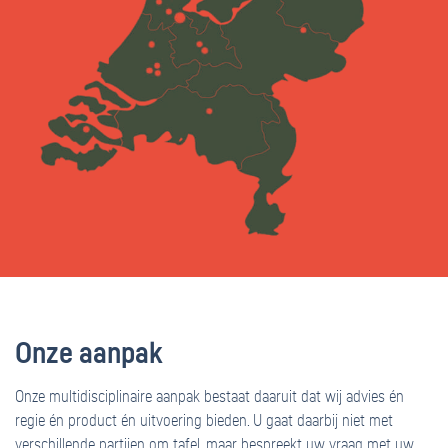
Onze aanpak
Onze multidisciplinaire aanpak bestaat daaruit dat wij advies én
regie én product én uitvoering bieden. U gaat daarbij niet met
verschillende partijen om tafel, maar bespreekt uw vraag met uw