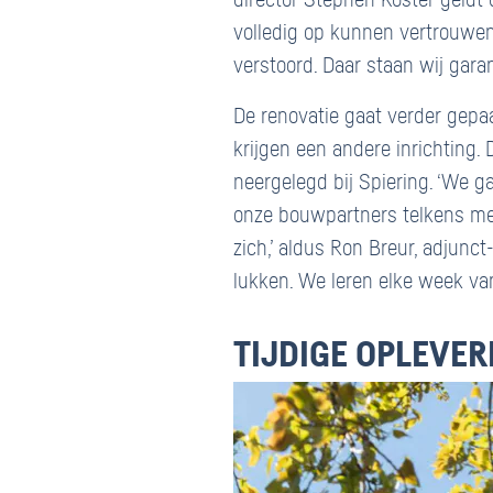
director Stephen Koster geldt
volledig op kunnen vertrouwe
verstoord. Daar staan wij garan
De renovatie gaat verder gepa
krijgen een andere inrichting. 
neergelegd bij Spiering. ‘We g
onze bouwpartners telkens me
zich,’ aldus Ron Breur, adjunc
lukken. We leren elke week van
TIJDIGE OPLEVER