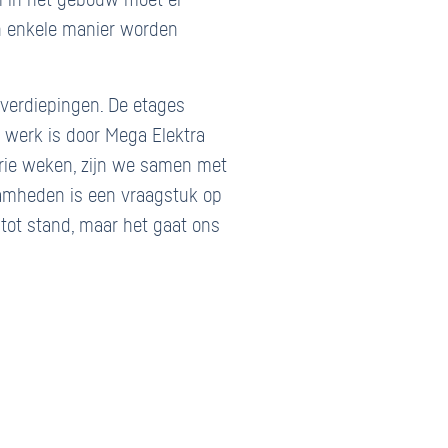
um in het gebouw moet er
n enkele manier worden
mverdiepingen. De etages
t werk is door Mega Elektra
drie weken, zijn we samen met
amheden is een vraagstuk op
 tot stand, maar het gaat ons