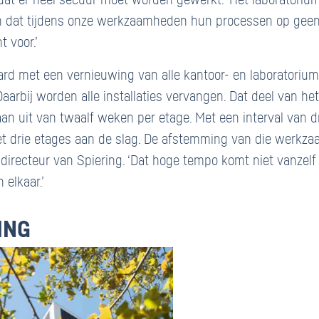
 dat er heel secuur moet worden gewerkt. ‘Het laboratori
n dat tijdens onze werkzaamheden hun processen op gee
t voor.’
ard met een vernieuwing van alle kantoor- en laboratoriu
Daarbij worden alle installaties vervangen. Dat deel van he
aan uit van twaalf weken per etage. Met een interval van 
t drie etages aan de slag. De afstemming van die werkza
t-directeur van Spiering. ‘Dat hoge tempo komt niet vanzelf
 elkaar.’
ING