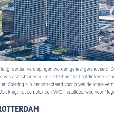
 lang; dertien verdiepingen worden geheel gerenoveerd. 
rake van asbestsanering en de technische hoofdinfrastruct
 en Spiering zijn gecontracteerd voor zowel de totale ver
. Ook krijgt het complex een WKO-installatie, waarvoor Meg
 ROTTERDAM