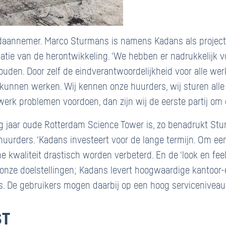
ofdaannemer. Marco Sturmans is namens Kadans als projec
satie van de herontwikkeling. ‘We hebben er nadrukkelijk v
houden. Door zelf de eindverantwoordelijkheid voor alle w
 kunnen werken. Wij kennen onze huurders, wij sturen all
werk problemen voordoen, dan zijn wij de eerste partij om 
ig jaar oude Rotterdam Science Tower is, zo benadrukt Stu
 huurders. ‘Kadans investeert voor de lange termijn. Om 
e kwaliteit drastisch worden verbeterd. En de ‘look en feel’
nze doelstellingen; Kadans levert hoogwaardige kantoor-
es. De gebruikers mogen daarbij op een hoog serviceniveau
ST