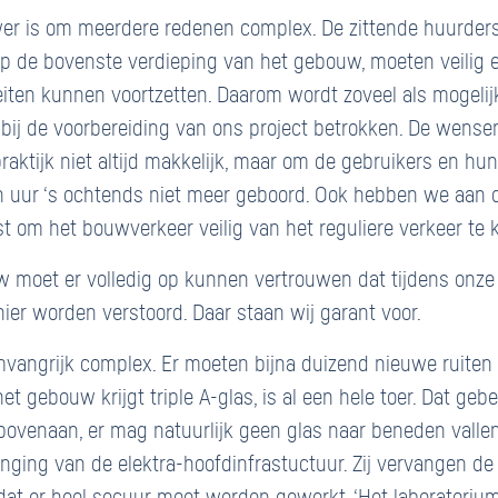
er is om meerdere redenen complex. De zittende huurder
op de bovenste verdieping van het gebouw, moeten veilig 
iteiten kunnen voortzetten. Daarom wordt zoveel als mogel
 bij de voorbereiding van ons project betrokken. De wens
praktijk niet altijd makkelijk, maar om de gebruikers en hu
n uur ‘s ochtends niet meer geboord. Ook hebben we aan d
tst om het bouwverkeer veilig van het reguliere verkeer te
uw moet er volledig op kunnen vertrouwen dat tijdens on
er worden verstoord. Daar staan wij garant voor.
angrijk complex. Er moeten bijna duizend nieuwe ruiten 
t gebouw krijgt triple A-glas, is al een hele toer. Dat geb
 bovenaan, er mag natuurlijk geen glas naar beneden vallen
nging van de elektra-hoofdinfrastuctuur. Zij vervangen de 