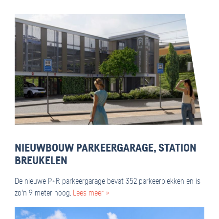
NIEUWBOUW PARKEERGARAGE, STATION
BREUKELEN
De nieuwe P+R parkeergarage bevat 352 parkeerplekken en is
zo’n 9 meter hoog.
Lees meer »