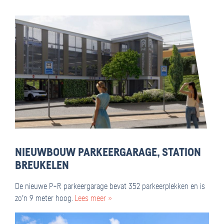
NIEUWBOUW PARKEERGARAGE, STATION
BREUKELEN
De nieuwe P+R parkeergarage bevat 352 parkeerplekken en is
zo’n 9 meter hoog.
Lees meer »