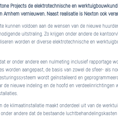
tone Projects de elektrotechnische en werktuigbouwkundige
 Arnhem vernieuwen. Naast realisatie is Nexton ook veran
m te kunnen voldoen aan de wensen van de nieuwe huurder
odigende uitstraling. Zo krijgen onder andere de kantoorv
aliseren worden er diverse elektrotechnische en werktu
 dat er onder andere een nulmeting inclusief rapportage w
es worden aangepast, de basis van zowel de sfeer- als no
tbesturingssysteem wordt geïnstalleerd en geprogrammeer
naar de nieuwe indeling en de hoofd en verdeelinrichtinge
allaties.
n de klimaatinstallatie maakt onderdeel uit van de werk
onder andere dat de bestaande luchtbehandelingskasten 