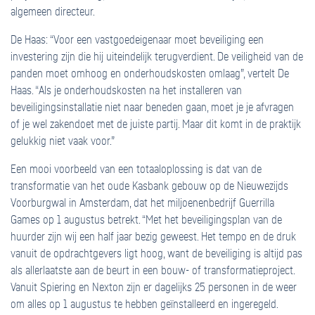
algemeen directeur.
De Haas: “Voor een vastgoedeigenaar moet beveiliging een
investering zijn die hij uiteindelijk terugverdient. De veiligheid van de
panden moet omhoog en onderhoudskosten omlaag”, vertelt De
Haas. “Als je onderhoudskosten na het installeren van
beveiligingsinstallatie niet naar beneden gaan, moet je je afvragen
of je wel zakendoet met de juiste partij. Maar dit komt in de praktijk
gelukkig niet vaak voor.”
Een mooi voorbeeld van een totaaloplossing is dat van de
transformatie van het oude Kasbank gebouw op de Nieuwezijds
Voorburgwal in Amsterdam, dat het miljoenenbedrijf Guerrilla
Games op 1 augustus betrekt. “Met het beveiligingsplan van de
huurder zijn wij een half jaar bezig geweest. Het tempo en de druk
vanuit de opdrachtgevers ligt hoog, want de beveiliging is altijd pas
als allerlaatste aan de beurt in een bouw- of transformatieproject.
Vanuit Spiering en Nexton zijn er dagelijks 25 personen in de weer
om alles op 1 augustus te hebben geïnstalleerd en ingeregeld.